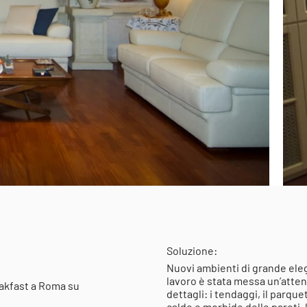
Soluzione:
Nuovi ambienti di grande eleg
lavoro è stata messa un’atten
eakfast a Roma su
dettagli: i tendaggi, il parque
calde e morbide delle pareti, 