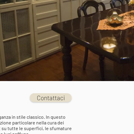
Contattaci
anza in stile classico. In questo
zione particolare nella cura dei
t su tutte le superfici, le sfumature
le luci soffuse.