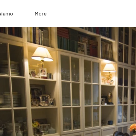
siamo
More