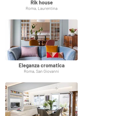
Rik house
Roma, Laurentina
Eleganza cromatica
Roma, San Giovanni