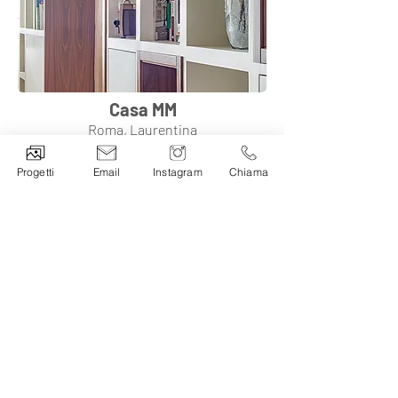
Casa MM
Roma, Laurentina
Progetti
Email
Instagram
Chiama
Re di Rame, B&B
Roma, Appio Latino