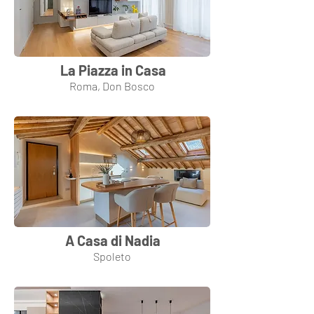
La Piazza in Casa
Roma, Don Bosco
A Casa di Nadia
Spoleto