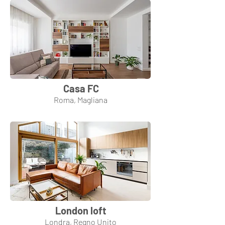
Casa FC
Roma, Magliana
London loft
Londra, Regno Unito