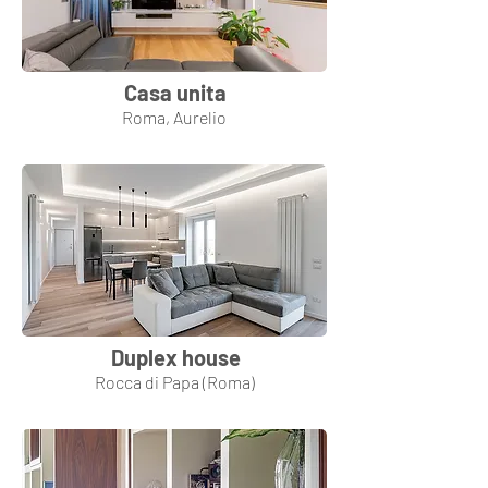
Casa unita
Roma, Aurelio
Duplex house
Rocca di Papa (Roma)