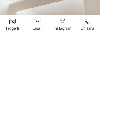
Progetti
Email
Instagram
Chiama
Casa neutra
Metratura:
65mq
Curiosità:
L'impianto tradizionale della
casa è stato totalmente
rivoluzionato e il bagno
spostato dove il cliente non
si sarebbe mai aspettato.
Esigenze:
Ristrutturazione totale, con disegni