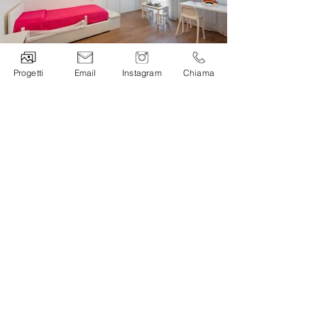
Progetti
Email
Instagram
Chiama
Casa FC
Metratura:
140mq
Curiosità:
L’illuminazione indiretta
mette in risalto i nuovi volumi