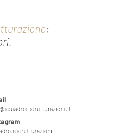
utturazione
:
ri.
il
@squadroristrutturazioni.it
tagram
adro.ristrutturazioni