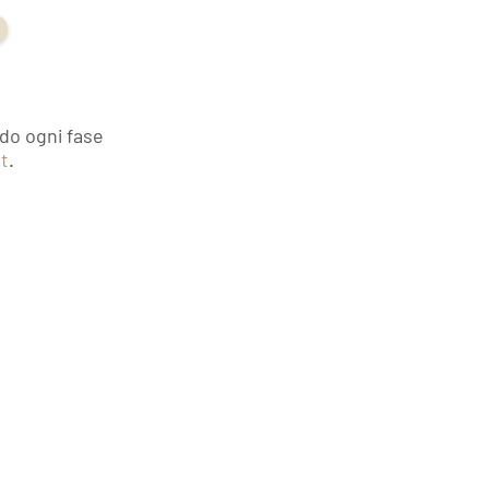
ndo
ogni fase
et
.