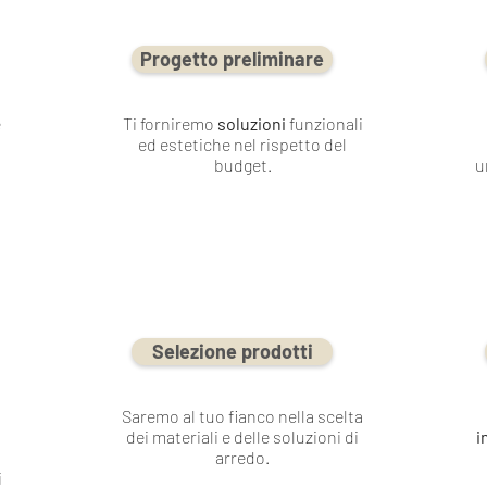
Progetto preliminare
e
Ti forniremo
soluzioni
funzionali
ed estetiche nel rispetto del
budget.
u
Selezione prodotti
Saremo al tuo fianco nella scelta
dei materiali e delle soluzioni di
i
arredo.
i