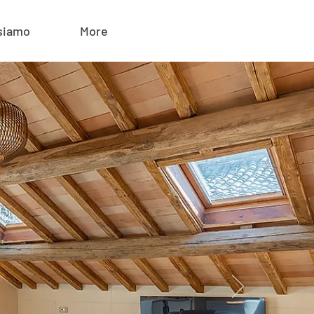
siamo
More