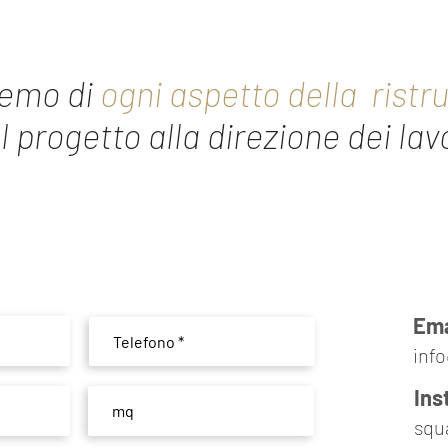
remo di
ogni aspetto della ristr
l progetto alla direzione dei lavo
Ema
info
Ins
squ