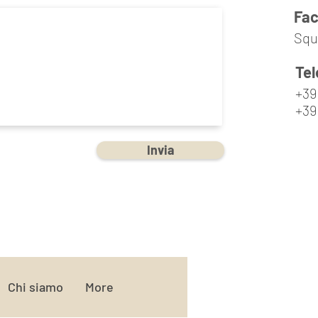
Fa
Squ
Tel
+39
+39
Invia
Chi siamo
More